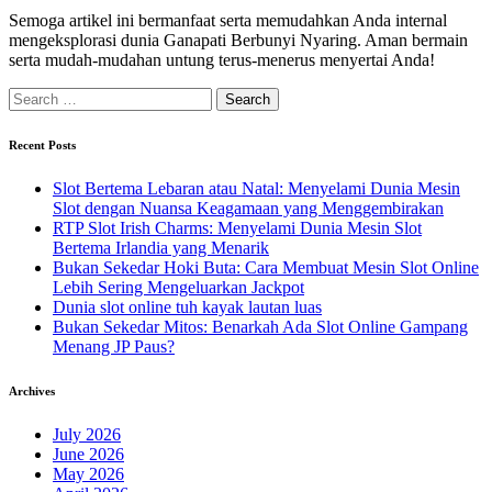
Semoga artikel ini bermanfaat serta memudahkan Anda internal
mengeksplorasi dunia Ganapati Berbunyi Nyaring. Aman bermain
serta mudah-mudahan untung terus-menerus menyertai Anda!
Search
for:
Recent Posts
Slot Bertema Lebaran atau Natal: Menyelami Dunia Mesin
Slot dengan Nuansa Keagamaan yang Menggembirakan
RTP Slot Irish Charms: Menyelami Dunia Mesin Slot
Bertema Irlandia yang Menarik
Bukan Sekedar Hoki Buta: Cara Membuat Mesin Slot Online
Lebih Sering Mengeluarkan Jackpot
Dunia slot online tuh kayak lautan luas
Bukan Sekedar Mitos: Benarkah Ada Slot Online Gampang
Menang JP Paus?
Archives
July 2026
June 2026
May 2026