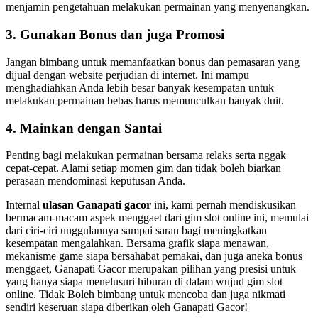
menjamin pengetahuan melakukan permainan yang menyenangkan.
3. Gunakan Bonus dan juga Promosi
Jangan bimbang untuk memanfaatkan bonus dan pemasaran yang
dijual dengan website perjudian di internet. Ini mampu
menghadiahkan Anda lebih besar banyak kesempatan untuk
melakukan permainan bebas harus memunculkan banyak duit.
4. Mainkan dengan Santai
Penting bagi melakukan permainan bersama relaks serta nggak
cepat-cepat. Alami setiap momen gim dan tidak boleh biarkan
perasaan mendominasi keputusan Anda.
Internal
ulasan Ganapati gacor
ini, kami pernah mendiskusikan
bermacam-macam aspek menggaet dari gim slot online ini, memulai
dari ciri-ciri unggulannya sampai saran bagi meningkatkan
kesempatan mengalahkan. Bersama grafik siapa menawan,
mekanisme game siapa bersahabat pemakai, dan juga aneka bonus
menggaet, Ganapati Gacor merupakan pilihan yang presisi untuk
yang hanya siapa menelusuri hiburan di dalam wujud gim slot
online. Tidak Boleh bimbang untuk mencoba dan juga nikmati
sendiri keseruan siapa diberikan oleh Ganapati Gacor!