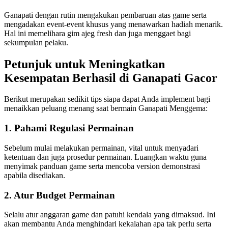
Ganapati dengan rutin mengakukan pembaruan atas game serta
mengadakan event-event khusus yang menawarkan hadiah menarik.
Hal ini memelihara gim ajeg fresh dan juga menggaet bagi
sekumpulan pelaku.
Petunjuk untuk Meningkatkan
Kesempatan Berhasil di Ganapati Gacor
Berikut merupakan sedikit tips siapa dapat Anda implement bagi
menaikkan peluang menang saat bermain Ganapati Menggema:
1. Pahami Regulasi Permainan
Sebelum mulai melakukan permainan, vital untuk menyadari
ketentuan dan juga prosedur permainan. Luangkan waktu guna
menyimak panduan game serta mencoba version demonstrasi
apabila disediakan.
2. Atur Budget Permainan
Selalu atur anggaran game dan patuhi kendala yang dimaksud. Ini
akan membantu Anda menghindari kekalahan apa tak perlu serta