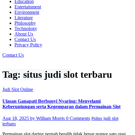
Education
Entertainment
Environment
Literature
Philosophy
Technology
About Us
Contact Us
Privacy Policy
Contact Us
Tag: situs judi slot terbaru
Judi Slot Online
Ulasan Ganapati Berbunyi Nyaring: Menyelami
Keberuntungan serta Kegemparan dalam Permainan Slot
Aug 18, 2025
by William Morris
0 Comments
#situs judi slot
terbaru
Permainan slot daring pernah beralih tidak benar nomor satu opsi