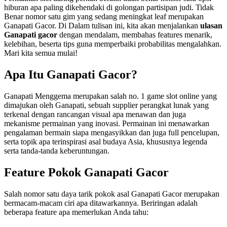
hiburan apa paling dikehendaki di golongan partisipan judi. Tidak
Benar nomor satu gim yang sedang meningkat leaf merupakan
Ganapati Gacor. Di Dalam tulisan ini, kita akan menjalankan
ulasan
Ganapati gacor
dengan mendalam, membahas features menarik,
kelebihan, beserta tips guna memperbaiki probabilitas mengalahkan.
Mari kita semua mulai!
Apa Itu Ganapati Gacor?
Ganapati Menggema merupakan salah no. 1 game slot online yang
dimajukan oleh Ganapati, sebuah supplier perangkat lunak yang
terkenal dengan rancangan visual apa menawan dan juga
mekanisme permainan yang inovasi. Permainan ini menawarkan
pengalaman bermain siapa mengasyikkan dan juga full pencelupan,
serta topik apa terinspirasi asal budaya Asia, khususnya legenda
serta tanda-tanda keberuntungan.
Feature Pokok Ganapati Gacor
Salah nomor satu daya tarik pokok asal Ganapati Gacor merupakan
bermacam-macam ciri apa ditawarkannya. Beriringan adalah
beberapa feature apa memerlukan Anda tahu: