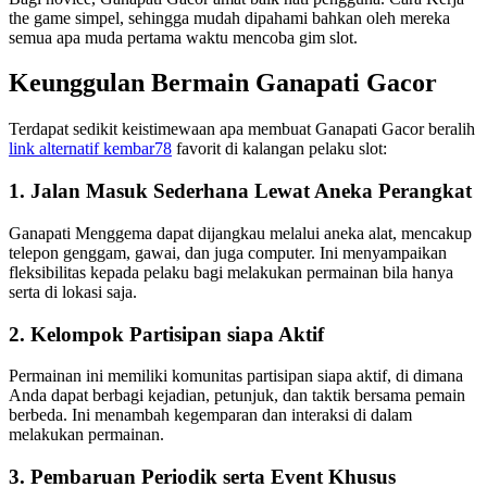
the game simpel, sehingga mudah dipahami bahkan oleh mereka
semua apa muda pertama waktu mencoba gim slot.
Keunggulan Bermain Ganapati Gacor
Terdapat sedikit keistimewaan apa membuat Ganapati Gacor beralih
link alternatif kembar78
favorit di kalangan pelaku slot:
1. Jalan Masuk Sederhana Lewat Aneka Perangkat
Ganapati Menggema dapat dijangkau melalui aneka alat, mencakup
telepon genggam, gawai, dan juga computer. Ini menyampaikan
fleksibilitas kepada pelaku bagi melakukan permainan bila hanya
serta di lokasi saja.
2. Kelompok Partisipan siapa Aktif
Permainan ini memiliki komunitas partisipan siapa aktif, di dimana
Anda dapat berbagi kejadian, petunjuk, dan taktik bersama pemain
berbeda. Ini menambah kegemparan dan interaksi di dalam
melakukan permainan.
3. Pembaruan Periodik serta Event Khusus