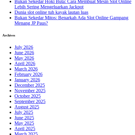
Bukan Sekedar Hoki Buta: Cara Membuat Mesin Slot Online
Lebih Sering Mengeluarkan Jackpot
Dunia slot online tuh kayak lautan luas
Bukan Sekedar Mitos: Benarkah Ada Slot Online Gampang
Menang JP Paus?
Archives
July 2026
June 2026
May 2026
April 2026
March 2026
February 2026
January 2026
December 2025
November 2025
October 2025
September 2025
August 2025
July 2025
June 2025
May 2025
April 2025
March 2025