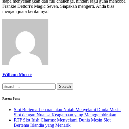
siapa menyenangkan dan full challenge, hindari ragu guna mencoba
Frankie Dettori’s Magic Seven. Siapakah mengerti, Anda bisa
menjadi juara berikutnya!
William Morris
Search
for:
Recent Posts
Slot Bertema Lebaran atau Natal: Menyelami Dunia Mesin
Slot dengan Nuansa Keagamaan yang Menggembirakan
RTP Slot Irish Charms: Menyelami Dunia Mesin Slot
Bertema Irlandia yang Menarik