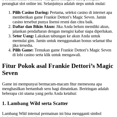
perangkat slot online ini. Selanjutnya adalah steps untuk mulai:
Pilih Casino Daring:
Pertama, seleksi casino di internet apa
memberikan game Frankie Dettori’s Magic Seven. Jamin
casino tersebut punya lisensi resmi dan citra baik.
Daftar dan Bikin Akun:
Jika Anda belum memiliki akun,
jalankan pendaftaran dengan mengisi kabar siapa diperlukan.
Setor Uang:
Lakukan tabungan ke akun Anda untuk
memulai gim. Jamin untuk menggunakan bonus selamat tiba
jika tersedia.
Pilih Game:
Temukan game Frankie Dettori’s Magic Seven
di lobi casino serta klik untuk mengawali.
Fitur Pokok asal Frankie Dettori’s Magic
Seven
Game ini mempunyai bermacam-macam fitur memesona apa
menghasilkan bertambah seru bagi dimainkan. Beriringan adalah
beberapa ciri utama yang perlu Anda ketahui:
1. Lambang Wild serta Scatter
Lambang Wild internal permainan ini bisa mengganti simbol