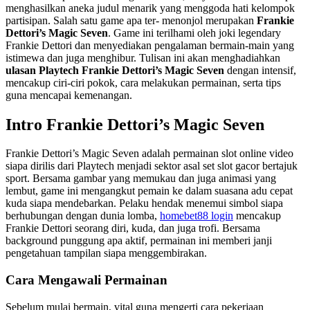
menghasilkan aneka judul menarik yang menggoda hati kelompok
partisipan. Salah satu game apa ter- menonjol merupakan
Frankie
Dettori’s Magic Seven
. Game ini terilhami oleh joki legendary
Frankie Dettori dan menyediakan pengalaman bermain-main yang
istimewa dan juga menghibur. Tulisan ini akan menghadiahkan
ulasan Playtech Frankie Dettori’s Magic Seven
dengan intensif,
mencakup ciri-ciri pokok, cara melakukan permainan, serta tips
guna mencapai kemenangan.
Intro Frankie Dettori’s Magic Seven
Frankie Dettori’s Magic Seven adalah permainan slot online video
siapa dirilis dari Playtech menjadi sektor asal set slot gacor bertajuk
sport. Bersama gambar yang memukau dan juga animasi yang
lembut, game ini mengangkut pemain ke dalam suasana adu cepat
kuda siapa mendebarkan. Pelaku hendak menemui simbol siapa
berhubungan dengan dunia lomba,
homebet88 login
mencakup
Frankie Dettori seorang diri, kuda, dan juga trofi. Bersama
background punggung apa aktif, permainan ini memberi janji
pengetahuan tampilan siapa menggembirakan.
Cara Mengawali Permainan
Sebelum mulai bermain, vital guna mengerti cara pekerjaan